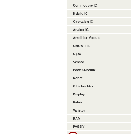
Commodore IC
Hybrid IC
Operation IC
Analog IC
Amplifier-Module
CMOS-TTL
Opto
Sensor
Power-Module
Röhre
Gleichrichter
Display
Relais
Varistor
RAM
PASSIV