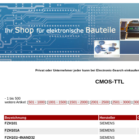
Privat oder Unternehmer jeder kann bei Electronic-Search einkaufe
CMOS-TTL
- 1 bis 500
weitere Artikel: [
501 - 1000
] [
1001 - 1500
] [
1501 - 2000
] [
2001 - 2500
] [
2501 - 3000
] [
300
Bezeichnung
Hersteller
FZH101
SIEMENS
FZH101A
SIEMENS
FZH101/-4NAND32
SIEMENS