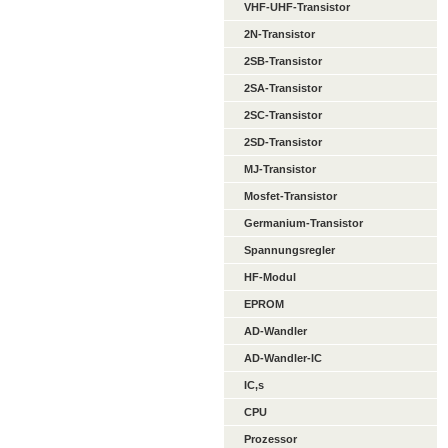
VHF-UHF-Transistor
2N-Transistor
2SB-Transistor
2SA-Transistor
2SC-Transistor
2SD-Transistor
MJ-Transistor
Mosfet-Transistor
Germanium-Transistor
Spannungsregler
HF-Modul
EPROM
AD-Wandler
AD-Wandler-IC
IC,s
CPU
Prozessor