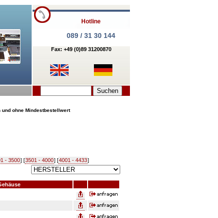
Hotline
089 / 31 30 144
Fax: +49 (0)89 31200870
n und ohne Mindestbestellwert
1 - 3500
] [
3501 - 4000
] [
4001 - 4433
]
Gehäuse