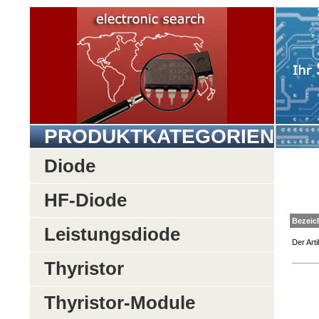
PRODUKTKATEGORIEN
Diode
HF-Diode
Be
Leistungsdiode
Der Arti
Thyristor
Thyristor-Module