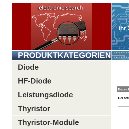
PRODUKTKATEGORIEN
Diode
HF-Diode
Be
Leistungsdiode
Der Arti
Thyristor
Thyristor-Module