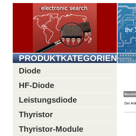
PRODUKTKATEGORIEN
Diode
HF-Diode
Be
Leistungsdiode
Der Arti
Thyristor
Thyristor-Module