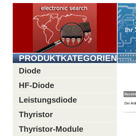
PRODUKTKATEGORIEN
Diode
HF-Diode
Be
Leistungsdiode
Der Arti
Thyristor
Thyristor-Module