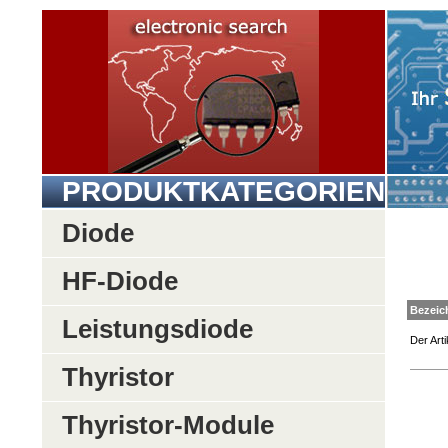
PRODUKTKATEGORIEN
Diode
HF-Diode
Be
Leistungsdiode
Der Arti
Thyristor
Thyristor-Module