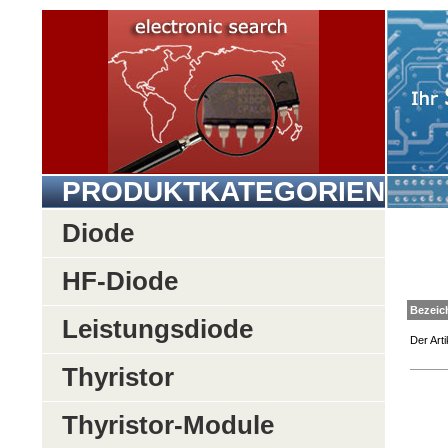
PRODUKTKATEGORIEN
Diode
HF-Diode
Be
Leistungsdiode
Der Arti
Thyristor
Thyristor-Module