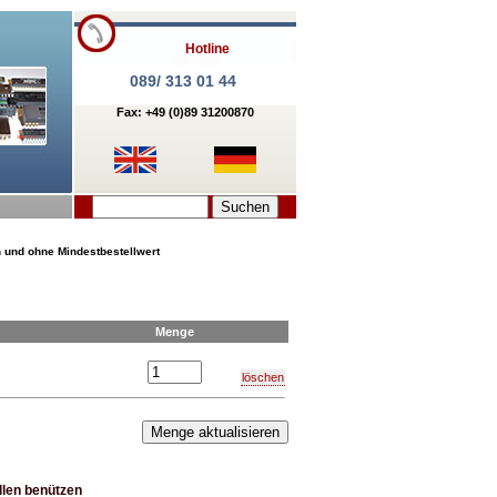
Hotline
089/ 313 01 44
Fax: +49 (0)89 31200870
n und ohne Mindestbestellwert
Menge
löschen
llen
benützen