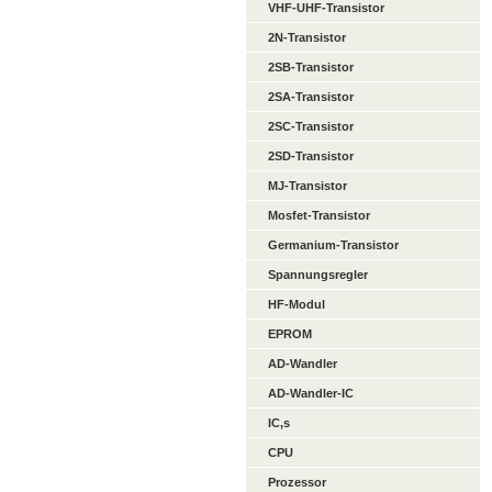
VHF-UHF-Transistor
2N-Transistor
2SB-Transistor
2SA-Transistor
2SC-Transistor
2SD-Transistor
MJ-Transistor
Mosfet-Transistor
Germanium-Transistor
Spannungsregler
HF-Modul
EPROM
AD-Wandler
AD-Wandler-IC
IC,s
CPU
Prozessor