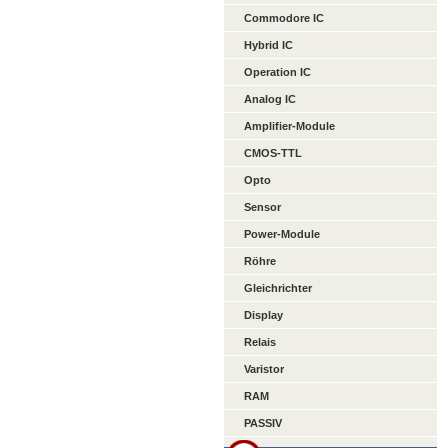
Commodore IC
Hybrid IC
Operation IC
Analog IC
Amplifier-Module
CMOS-TTL
Opto
Sensor
Power-Module
Röhre
Gleichrichter
Display
Relais
Varistor
RAM
PASSIV