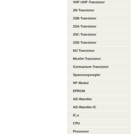
VHF-UHF-Transistor
2N-Transistor
2SB-Transistor
2SA-Transistor
2SC-Transistor
2SD-Transistor
MJ-Transistor
Mosfet-Transistor
Germanium-Transistor
Spannungsregler
HF-Modul
EPROM
AD-Wandler
AD-Wandler-IC
IC,s
CPU
Prozessor