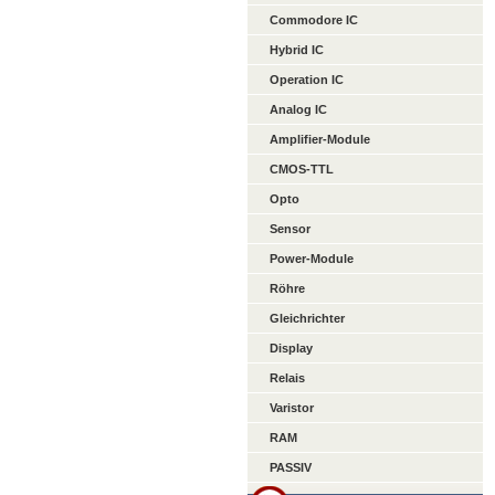
Commodore IC
Hybrid IC
Operation IC
Analog IC
Amplifier-Module
CMOS-TTL
Opto
Sensor
Power-Module
Röhre
Gleichrichter
Display
Relais
Varistor
RAM
PASSIV