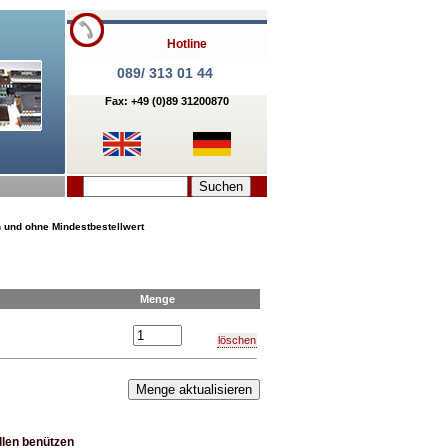
Hotline
089/ 313 01 44
Fax: +49 (0)89 31200870
n und ohne Mindestbestellwert
Menge
löschen
llen
benützen